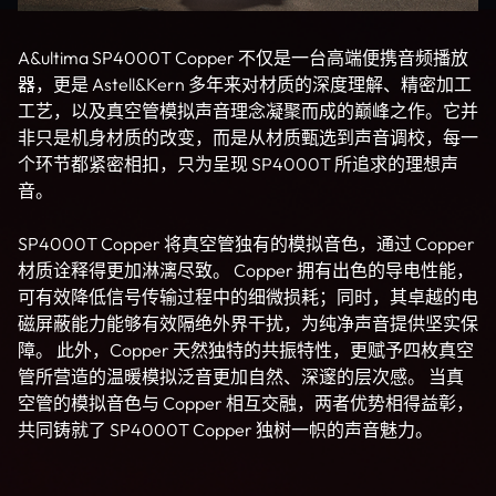
A&ultima SP4000T Copper 不仅是一台高端便携音频播放
器，更是 Astell&Kern 多年来对材质的深度理解、精密加工
工艺，以及真空管模拟声音理念凝聚而成的巅峰之作。它并
非只是机身材质的改变，而是从材质甄选到声音调校，每一
个环节都紧密相扣，只为呈现 SP4000T 所追求的理想声
音。
SP4000T Copper 将真空管独有的模拟音色，通过 Copper
材质诠释得更加淋漓尽致。 Copper 拥有出色的导电性能，
可有效降低信号传输过程中的细微损耗；同时，其卓越的电
磁屏蔽能力能够有效隔绝外界干扰，为纯净声音提供坚实保
障。 此外，Copper 天然独特的共振特性，更赋予四枚真空
管所营造的温暖模拟泛音更加自然、深邃的层次感。 当真
空管的模拟音色与 Copper 相互交融，两者优势相得益彰，
共同铸就了 SP4000T Copper 独树一帜的声音魅力。