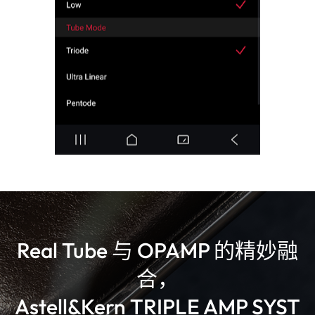
Real Tube 与 OPAMP 的精妙融
合，
Astell&Kern TRIPLE AMP SYST