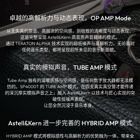
卓越的高解析力与动态表现，OP AMP Mode
从无失真的原音、高层次的空间感，到极致的清晰度与动态表现，
这是完整呈现 Astell&Kern 高音质声音巅峰的模式。
通过 TERATON ALPHA 技术实现的超低噪声与高解析力，无论面对
任何音乐类型，都将呈现前所未见的音乐新面貌。
真实的模拟声音，TUBE AMP 模式
Tube Amp 独有的温暖质感与空间感，是任何数字放大器都无法模
仿的。SP4000T 的 TUBE AMP 模式，在四支真实真空管才能传递
的深沉厚实模拟声音之上，融入 Astell&Kern 以技术与匠心实现的突
破性低噪声表现。
让您全然沉浸于音乐本身。
Astell&Kern 进一步完善的 HYBRID AMP 模式
HYBRID AMP 模式将模拟感性与高解析力的优势融为一体，带来全