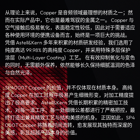
从理论上来说，Copper 是音频领域最理想的材质之一；然
而在实际产品中，它也是最难驾驭的金属之一。 Copper 与
空气接触后极易氧化，表面稳定性较低，因此对于需要适应
各种使用环境的便携设备而言，始终是一项巨大的挑战。
凭借 Astell&Kern 多年来积累的材质研发经验，我们选用了
纯度高达 99.98% 的高纯度 Copper，并采用特殊多层保护
涂层（Multi-Layer Coating）工艺。 在有效抑制氧化与变色
的同时，无需额外保养，依然能够长久保持细腻温润的色泽
与自然光泽。
SP4000T Copper 的价值，并不仅体现在材质本身。 高纯
度 Copper 在加工过程中极易产生细微形变，对加工精度提
出了极高要求。 Astell&Kern 凭借长期积累的精密加工技
术，对每一道工序、每一处细微公差都进行了严格把控，最
终打造出兼具精致工艺与结构美感的机身。 正因如此，SP4
000T Copper 将随着时间流转，愈发展现其独特而深邃的
美感，彰显超越产品本身的价值。