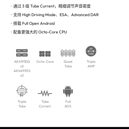
通过 3 级 Tube Current，精细调节声音密度
支持 High Driving Mode、ESA、Advanced DAR
搭载 Full Open Android
配备更强大的 Octa-Core CPU
AK4191EQ
Octa-Core
Quad
Triple
x2
Tube
AMP
AK4499EX
x2
Triple
Tube
Full
Tube
Current
AOS