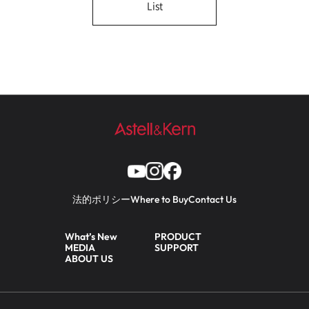
List
法的ポリシー
Where to Buy
Contact Us
What’s New
PRODUCT
MEDIA
SUPPORT
ABOUT US